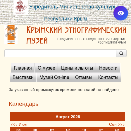
Учредитель Министерство культуры
Республики Крым
Главная
О музее
Цены и льготы
Новости
Выставки
Музей On-line
Отзывы
Контакты
За указанный промежуток времени новостей не найдено
Календарь
Август 2026
<<< Июл
Сен >>>
Вс
Пн
Вт
Ср
Чт
Пт
Сб