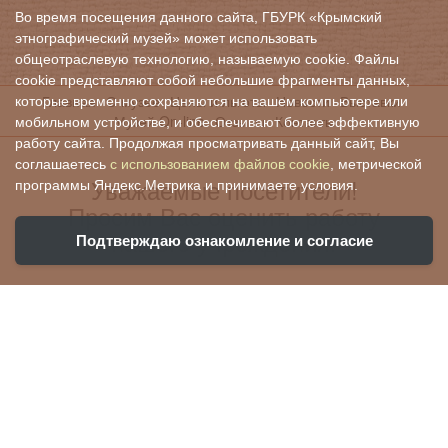
Во время посещения данного сайта, ГБУРК «Крымский
этнографический музей» может использовать
общеотраслевую технологию, называемую cookie. Файлы
cookie представляют собой небольшие фрагменты данных,
Главная
О музее
Цены и льготы
Новости
Выставки
которые временно сохраняются на вашем компьютере или
Музей On-line
Отзывы
Контакты
мобильном устройстве, и обеспечивают более эффективную
работу сайта. Продолжая просматривать данный сайт, Вы
соглашаетесь
с использованием файлов cookie
, метрической
Уважаемые посетители!
программы Яндекс.Метрика и принимаете условия.
Просим Вас оценить работу
нашего учреждения:
Подтверждаю ознакомление и согласие
Ваша оценка поможет нам стать лучше и
убедиться, что все хорошо!
Чтобы оценить условия предоставления
услуг, вы можете воспользоваться QR-кодом: