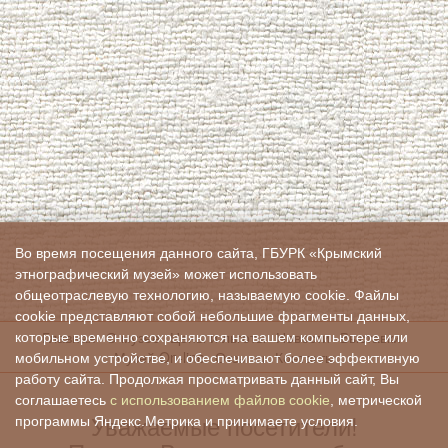
Во время посещения данного сайта, ГБУРК «Крымский
этнографический музей» может использовать
общеотраслевую технологию, называемую cookie. Файлы
cookie представляют собой небольшие фрагменты данных,
Главная
О музее
Цены и льготы
Новости
Выставки
которые временно сохраняются на вашем компьютере или
Музей On-line
Отзывы
Контакты
мобильном устройстве, и обеспечивают более эффективную
работу сайта. Продолжая просматривать данный сайт, Вы
соглашаетесь
с использованием файлов cookie
, метрической
Уважаемые посетители!
программы Яндекс.Метрика и принимаете условия.