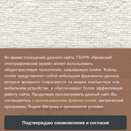
Во время посещения данного сайта, ГБУРК «Крымский
этнографический музей» может использовать
общеотраслевую технологию, называемую cookie. Файлы
cookie представляют собой небольшие фрагменты данных,
Главная
О музее
Цены и льготы
Новости
Выставки
которые временно сохраняются на вашем компьютере или
Музей On-line
Отзывы
Контакты
мобильном устройстве, и обеспечивают более эффективную
работу сайта. Продолжая просматривать данный сайт, Вы
соглашаетесь
с использованием файлов cookie
, метрической
Уважаемые посетители!
программы Яндекс.Метрика и принимаете условия.
Просим Вас оценить работу
нашего учреждения:
Подтверждаю ознакомление и согласие