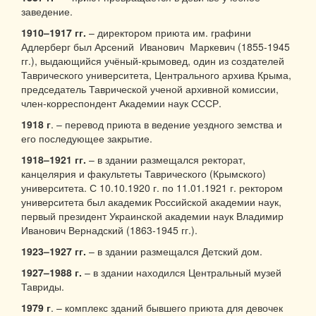
заведение.
1910–1917 гг.
– директором приюта им. графини
Адлерберг был Арсений Иванович Маркевич (1855-1945
гг.), выдающийся учёный-крымовед, один из создателей
Таврического университета, Центрального архива Крыма,
председатель Таврической ученой архивной комиссии,
член-корреспондент Академии наук СССР.
1918 г
. – перевод приюта в ведение уездного земства и
его последующее закрытие.
1918–1921 гг.
– в здании размещался ректорат,
канцелярия и факультеты Таврического (Крымского)
университета. С 10.10.1920 г. по 11.01.1921 г. ректором
университета был академик Российской академии наук,
первый президент Украинской академии наук Владимир
Иванович Вернадский (1863-1945 гг.).
1923–1927 гг.
– в здании размещался Детский дом.
1927–1988 г.
– в здании находился Центральный музей
Тавриды.
1979 г
. – комплекс зданий бывшего приюта для девочек