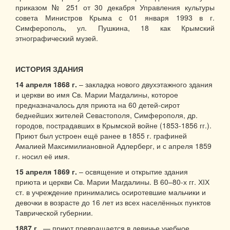
приказом № 251 от 30 декабря Управления культуры
совета Министров Крыма с 01 января 1993 в г.
Симферополь, ул. Пушкина, 18 как Крымский
этнографический музей.
ИСТОРИЯ ЗДАНИЯ
14 апреля 1868 г.
– закладка нового двухэтажного здания
и церкви во имя Св. Марии Магдалины, которое
предназначалось для приюта на 60 детей-сирот
беднейших жителей Севастополя, Симферополя, др.
городов, пострадавших в Крымской войне (1853-1856 гг.).
Приют был устроен ещё ранее в 1855 г. графиней
Амалией Максимилиановной Адлерберг, и с апреля 1859
г. носил её имя.
15 апреля 1869 г.
– освящение и открытие здания
приюта и церкви Св. Марии Магдалины. В 60–80-х гг. ХІХ
ст. в учреждение принимались осиротевшие мальчики и
девочки в возрасте до 16 лет из всех населённых пунктов
Таврической губернии.
1887 г.
— приют превращается в девичье учебное