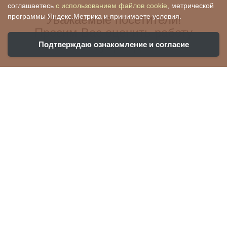
соглашаетесь
с использованием файлов cookie
, метрической
Уважаемые посетители!
программы Яндекс.Метрика и принимаете условия.
Просим Вас оценить работу
нашего учреждения:
Подтверждаю ознакомление и согласие
Ваша оценка поможет нам стать лучше и
убедиться, что все хорошо!
Чтобы оценить условия предоставления
услуг, вы можете воспользоваться QR-кодом: