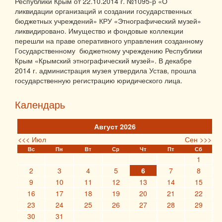
Республики Крым от 22.10.2014 г. №1095-р «О
ликвидации организаций и создании государственных
бюджетных учреждений» КРУ «Этнографический музей»
ликвидировано. Имущество и фондовые коллекции
перешли на праве оперативного управления созданному
Государственному бюджетному учреждению Республики
Крым «Крымский этнографический музей». В декабре
2014 г. администрация музея утвердила Устав, прошла
государственную регистрацию юридического лица.
Календарь
Август 2026
<<< Июл
Сен >>>
Вс
Пн
Вт
Ср
Чт
Пт
Сб
1
2
3
4
5
6
7
8
9
10
11
12
13
14
15
16
17
18
19
20
21
22
23
24
25
26
27
28
29
30
31