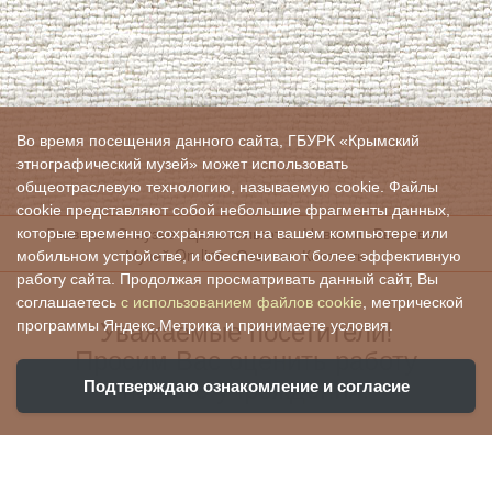
Во время посещения данного сайта, ГБУРК «Крымский
этнографический музей» может использовать
общеотраслевую технологию, называемую cookie. Файлы
cookie представляют собой небольшие фрагменты данных,
Главная
О музее
Цены и льготы
Новости
Выставки
которые временно сохраняются на вашем компьютере или
Музей On-line
Отзывы
Контакты
мобильном устройстве, и обеспечивают более эффективную
работу сайта. Продолжая просматривать данный сайт, Вы
соглашаетесь
с использованием файлов cookie
, метрической
Уважаемые посетители!
программы Яндекс.Метрика и принимаете условия.
Просим Вас оценить работу
нашего учреждения:
Подтверждаю ознакомление и согласие
Ваша оценка поможет нам стать лучше и
убедиться, что все хорошо!