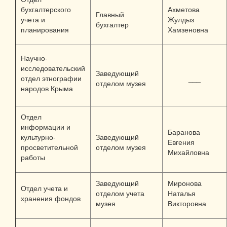
бухгалтерского
Ахметова
Главный
учета и
Жулдыз
бухгалтер
планирования
Хамзеновна
Научно-
исследовательский
Заведующий
отдел этнографии
___
отделом музея
народов Крыма
Отдел
информации и
Баранова
культурно-
Заведующий
Евгения
просветительной
отделом музея
Михайловна
работы
Заведующий
Миронова
Отдел учета и
отделом учета
Наталья
хранения фондов
музея
Викторовна