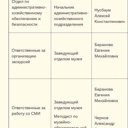
Отдел по
административно-
Начальник
Нусбаум
хозяйственному
административно-
Алексей
обеспечению и
хозяйственного
Константинович
безопасности
подразделения
Баранова
Ответственные за
Евгения
Заведующий
организацию
Михайловна
отделом музея
экскурсий
Баранова
Е
вгения
Михайловна
Заведующий
Ответственные за
отделом музея
работу со СМИ
Методист по
Чернов
музейно-
Александр
образовательной