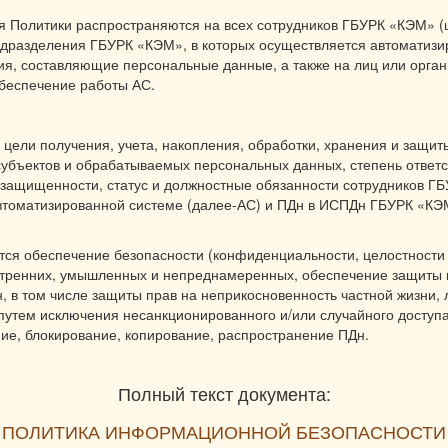
я Политики распространяются на всех сотрудников ГБУРК «КЭМ» 
 подразделения ГБУРК «КЭМ», в которых осуществляется автоматиз
я, составляющие персональные данные, а также на лиц или орга
беспечение работы АС.
цели получения, учета, накопления, обработки, хранения и защит
убъектов и обрабатываемых персональных данных, степень ответс
 защищенности, статус и должностные обязанности сотрудников ГБ
втоматизированной системе (далее-АС) и ПДн в ИСПДн ГБУРК «КЭ
ся обеспечение безопасности (конфиденциальности, целостности 
внутренних, умышленных и непреднамеренных, обеспечение защиты 
, в том числе защиты прав на неприкосновенность частной жизни,
утем исключения несанкционированного и/или случайного доступа 
ние, блокирование, копирование, распространение ПДн.
Полный текст документа:
ПОЛИТИКА ИНФОРМАЦИОННОЙ БЕЗОПАСНОСТИ