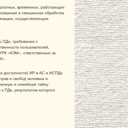
(штатных, временных, работающих
ированная и смешанная обработка
низации, осуществляющие
ы ПДн, требования к
твенности пользователей,
УРК «КЭМ», ответственных за
М».
и доступности) ИР в АС и ИСПДн
прав и свобод человека и
 личную и семейную тайну.
к ПДн, результатом которого