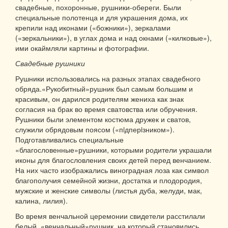
свадебные, похоронные, рушники-обереги. Были
специальные полотенца и для украшения дома, их
крепили над иконами («божники»), зеркалами
(«зеркальники»), в углах дома и над окнами («килковые»),
ими окаймляли картины и фотографии.
Свадебные рушники
Рушники использовались на разных этапах свадебного
обряда.«Рукобитный»рушник был самым большим и
красивым, он дарился родителям жениха как знак
согласия на брак во время сватовства или обручения.
Рушники были элементом костюма дружек и сватов,
служили обрядовым поясом («пiдперiзником»).
Подготавливались специальные
«благословенные»рушники, которыми родители украшали
иконы для благословления своих детей перед венчанием.
На них часто изображались виноградная лоза как символ
благополучия семейной жизни, достатка и плодородия,
мужские и женские символы (листья дуба, желуди, мак,
калина, лилия).
Во время венчальной церемонии свидетели расстилали
белый, «венчальный»рушник, на который становились