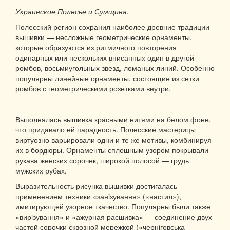
Украинское Полесье и Сумщина.
Полесский регион сохранил наиболее древние традиции
вышивки — несложные геометрические орнаменты,
которые образуются из ритмичного повторения
одинарных или нескольких вписанных один в другой
ромбов, восьмиугольных звезд, ломаных линий. Особенно
популярны линейные орнаменты, состоящие из сетки
ромбов с геометрическими розетками внутри.
Выполнялась вышивка красными нитями на белом фоне,
что придавало ей парадность. Полесские мастерицы
виртуозно варьировали одни и те же мотивы, комбинируя
их в бордюры. Орнаменты сплошным узором покрывали
рукава женских сорочек, широкой полосой — грудь
мужских рубах.
Выразительность рисунка вышивки достигалась
применением техники «занiзування» («настил»),
имитирующей узорное ткачество. Популярны были также
«вирiзування» и «ажурная расшивка» — соединение двух
частей сорочки сквозной мережкой («чернiговська