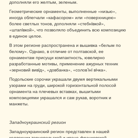
дополняли его желтым, зеленым.
Геометрические орнаменты, выполненные «низью»,
иногда облегчали «кафасором» или «поверхницею»
более светлых тонов, дополняли «стебнiвкой»,
«штапiвкой», что позволяло объединить всю композицию
в единое целое.
В этом регионе распространена и вышивка «белым по
белому». Однако, в отличие от полтавской, ее
орнаментам присущи компактность, ювелирно
разработанные мотивы, применение ажурных техник
«зерновий вивiд», «довбанка», «солов’iнi вiчка».
Подольские сорочки украшали двумя вертикальными
узорами на груди, широкой горизонтальной полосой
орнамента на плечевых вставках, вышитыми
композициями украшался и сам рукав, воротник и
манжеты.
Западноукраинский регион
Западноукраинский регион представлен в нашей
коллекции тернопольской и ивано-франковской