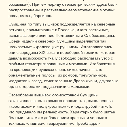
розшивка»). Причем наряду с геометрическим здесь были
распространены и растительно-геометрические мотивы:
розы, хмель, барвинок.
Сумщина по типу вышивок подразделяется на северные
регионы, примыкающие к Полесью, и юго-восточные,
испытывающие влияние Полтавщины и Слобожанщины.
Среди изделий северной Сумщины выделяются так
называемые «кролевецкие рушники». Изготавливались
они с середины ХІХ века в переборной технике, которая
давала возможность ткачу свободно располагать узор с
любыми геометризированными мотивами. Изображения
на кролевецких рушиках очень символичны — это
орнаментальные полосы из ромбов, треугольников,
квадратов и звезд, стилизованные Древа жизни, двуглавые
орлы с коронами, подсвечники с мальвами.
Своеобразие вышивок юго-восточной Сумщины
заключалось в полихромных орнаментах, выполненных
«крестиком» и «полукрестиком», иногда грубой ниткой,
что придавало им рельефность. Характерно было шитье
белыми нитками с добавлением красных и черных в
техниках «лиштва», «вирізування». Преобладали