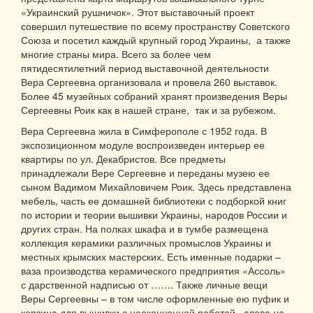
«Украинский рушничок». Этот выставочный проект
совершил путешествие по всему пространству Советского
Союза и посетил каждый крупный город Украины, а также
многие страны мира. Всего за более чем
пятидесятилетний период выставочной деятельности
Вера Сергеевна организовала и провела 260 выставок.
Более 45 музейных собраний хранят произведения Веры
Сергеевны Роик как в нашей стране, так и за рубежом.
Вера Сергеевна жила в Симферополе с 1952 года. В
экспозиционном модуле воспроизведен интерьер ее
квартиры по ул. Декабристов. Все предметы
принадлежали Вере Сергеевне и переданы музею ее
сыном Вадимом Михайловичем Роик. Здесь представлена
мебель, часть ее домашней библиотеки с подборкой книг
по истории и теории вышивки Украины, народов России и
других стран. На полках шкафа и в тумбе размещена
коллекция керамики различных промыслов Украины и
местных крымских мастерских. Есть именные подарки –
ваза производства керамического предприятия «Ассоль»
с дарственной надписью от ……. Также личные вещи
Веры Сергеевны – в том числе оформленные ею пуфик и
корзина для вышивки с неоконченной работой, слева на