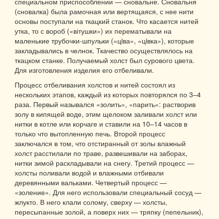
специальном приспособлении — сновальне. Сновальня
(сновалка) была рамочная или вертящаяся, с нее нити
основы поступали на ткацкий станок. Что касается нитей
утка, то с вороб («вітушки») их перематывали на
маленькие трубочки-шпульки («цiва», «цiвка»), которые
закладывались в челнок. Ткачество осуществлялось на
ткацком станке. Получаемый холст был сурового цвета.
Для изготовления изделия его отбеливали.
Процесс отбеливания холстов и нитей состоял из
нескольких этапов, каждый из которых повторялся по 3–4
раза. Первый назывался «золить», «парить»: растворив
золу в кипящей воде, этим щелоком заливали холст или
нитки в котле или корчаге и ставили на 10–14 часов в
только что вытопленную печь. Второй процесс
заключался в том, что отстиранный от золы влажный
холст расстилали по траве, развешивали на заборах,
нитки зимой раскладывали на снегу. Третий процесс —
холсты поливали водой и влажными отбивали
деревянными вальками. Четвертый процесс —
«золение». Для него использовали специальный сосуд —
жлукто. В него клали солому, сверху — холсты,
пересыпанные золой, а поверх них — тряпку (пепельник),