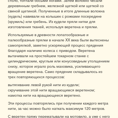
столб, топтали босыми ногами. Затем волокно чесали
деревянным гребнем, железной щеткой или щеткой со
свиной щетиной. Полученные в итоге длинные волокна
(кудель) навивали на колышек с рожками посередине
(кружиль) или гребень. Из кудели пряли нитки для
изготовления тканей, используя веретена и прялки.
Используемые в древности лопатообразные и
палкообразные прялки в начале XX века были вытеснены
самопрялкой, заметно ускоряющей процесс прядения
благодаря наличию колеса с приводом. Веретена
вытачивали на простейшем токарном станке с
цилиндрическим, круглым или конусовидным утолщением
снизу, которое играло роль маховика, усиливающего
вращение веретена. Само прядение складывалось из
трех повторяющихся процессов:
вытягивание левой рукой нити из кудели;
скручивание этой нити вращающимся веретеном;
намотка нити на вращающееся веретено.
Эти процессы повторялись при получении каждого метра
нити, за час можно было наткать максимум 120 метров.
С веретен пряжу перематывали на мотовило, а уже с него