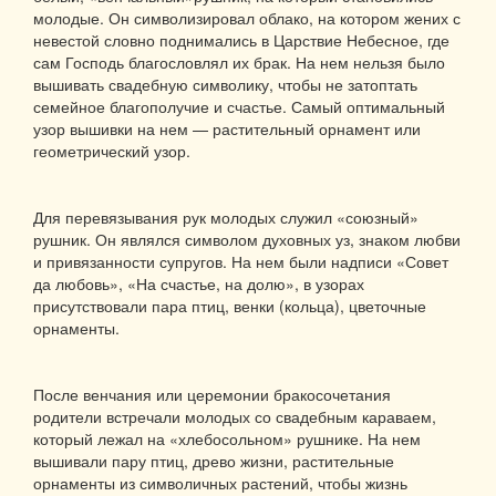
молодые. Он символизировал облако, на котором жених с
невестой словно поднимались в Царствие Небесное, где
сам Господь благословлял их брак. На нем нельзя было
вышивать свадебную символику, чтобы не затоптать
семейное благополучие и счастье. Самый оптимальный
узор вышивки на нем — растительный орнамент или
геометрический узор.
Для перевязывания рук молодых служил «союзный»
рушник. Он являлся символом духовных уз, знаком любви
и привязанности супругов. На нем были надписи «Совет
да любовь», «На счастье, на долю», в узорах
присутствовали пара птиц, венки (кольца), цветочные
орнаменты.
После венчания или церемонии бракосочетания
родители встречали молодых со свадебным караваем,
который лежал на «хлебосольном» рушнике. На нем
вышивали пару птиц, древо жизни, растительные
орнаменты из символичных растений, чтобы жизнь