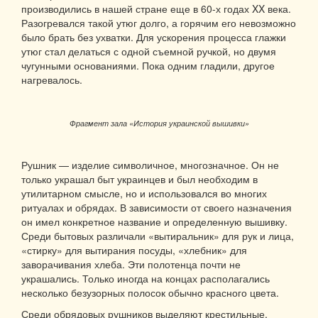
производились в нашей стране еще в 60-х годах XX века.
Разогревался такой утюг долго, а горячим его невозможно
было брать без ухватки. Для ускорения процесса глажки
утюг стал делаться с одной съемной ручкой, но двумя
чугунными основаниями. Пока одним гладили, другое
нагревалось.
Фрагмент зала «История украинской вышивки»
Рушник — изделие символичное, многозначное. Он не
только украшал быт украинцев и был необходим в
утилитарном смысле, но и использовался во многих
ритуалах и обрядах. В зависимости от своего назначения
он имел конкретное название и определенную вышивку.
Среди бытовых различали «вытиральник» для рук и лица,
«стирку» для вытирания посуды, «хлебник» для
заворачивания хлеба. Эти полотенца почти не
украшались. Только иногда на концах располагались
несколько безузорных полосок обычно красного цвета.
Среди обрядовых рушников выделяют крестильные,