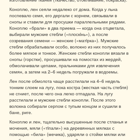
Коноплю, лен сеяли недалеко от дома. Когда у льна
поспевало семя, его дергали с корнем, связывали в
снопы и ставили для просушки параллельными рядами.
Коноплю «брали» в два приема — когда она отцветала,
выбирали мужские стебли («плоскiнь»), а после
созревания семени — женские («матiрка»). Мужские
стебли обрабатывали особо, волокно из них получалось
более мягкое и тонкое. Женские стебли конопли вязали в
снопы (горстки), просушивали на помостах из жердей,
обмолачивали цепами, пральниками для извлечения
семян, а затем на 2–6 недель погружали в водоемы.
Лен после обмолота чаще расстилали на 4–6 недель
тонким слоем на лугу, пока костра (жесткая часть стебля)
не сгниет, после чего она легко отпадала. На лугу
расстилали и мужские стебли конопли. После этого
волокна собирали серпом с тупым концом и сушили в
бане, риге.
Коноплю и лен, тщательно высушенные после стланья и
мочения, мяли («тiпали») на деревянных мялках с
помощью «била» (мечика), ударяли о стойки мялки или