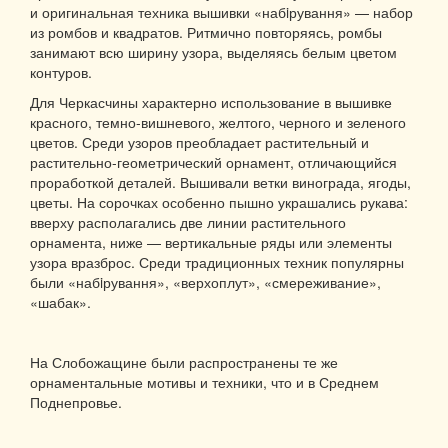
и оригинальная техника вышивки «набiрування» — набор
из ромбов и квадратов. Ритмично повторяясь, ромбы
занимают всю ширину узора, выделяясь белым цветом
контуров.
Для Черкасчины характерно использование в вышивке
красного, темно-вишневого, желтого, черного и зеленого
цветов. Среди узоров преобладает растительный и
растительно-геометрический орнамент, отличающийся
проработкой деталей. Вышивали ветки винограда, ягоды,
цветы. На сорочках особенно пышно украшались рукава:
вверху располагались две линии растительного
орнамента, ниже — вертикальные ряды или элементы
узора вразброс. Среди традиционных техник популярны
были «набiрування», «верхоплут», «смереживание»,
«шабак».
На Слобожащине были распространены те же
орнаментальные мотивы и техники, что и в Среднем
Поднепровье.