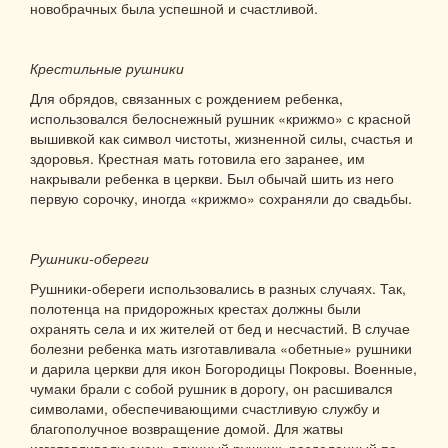
новобрачных была успешной и счастливой.
Крестильные рушники
Для обрядов, связанных с рождением ребенка,
использовался белоснежный рушник «крижмо» с красной
вышивкой как символ чистоты, жизненной силы, счастья и
здоровья. Крестная мать готовила его заранее, им
накрывали ребенка в церкви. Был обычай шить из него
первую сорочку, иногда «крижмо» сохраняли до свадьбы.
Рушники-обереги
Рушники-обереги использовались в разных случаях. Так,
полотенца на придорожных крестах должны были
охранять села и их жителей от бед и несчастий. В случае
болезни ребенка мать изготавливала «обетные» рушники
и дарила церкви для икон Богородицы Покровы. Военные,
чумаки брали с собой рушник в дорогу, он расшивался
символами, обеспечивающими счастливую службу и
благополучное возвращение домой. Для жатвы
изготавливали очень длинный рушник, разделенный по