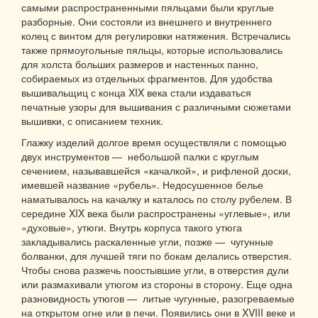
самыми распространенными пяльцами были круглые
разборные. Они состояли из внешнего и внутреннего
колец с винтом для регулировки натяжения. Встречались
также прямоугольные пяльцы, которые использовались
для холста больших размеров и настенных панно,
собираемых из отдельных фрагментов. Для удобства
вышивальщиц с конца XIX века стали издаваться
печатные узоры для вышивания с различными сюжетами
вышивки, с описанием техник.
Глажку изделий долгое время осуществляли с помощью
двух инструментов — небольшой палки с круглым
сечением, называвшейся «качалкой», и рифленой доски,
имевшей название «рубель». Недосушенное белье
наматывалось на качалку и каталось по столу рубелем. В
середине XIX века были распространены «углевые», или
«духовые», утюги. Внутрь корпуса такого утюга
закладывались раскаленные угли, позже — чугунные
болванки, для лучшей тяги по бокам делались отверстия.
Чтобы снова разжечь поостывшие угли, в отверстия дули
или размахивали утюгом из стороны в сторону. Еще одна
разновидность утюгов — литые чугунные, разогреваемые
на открытом огне или в печи. Появились они в XVIII веке и