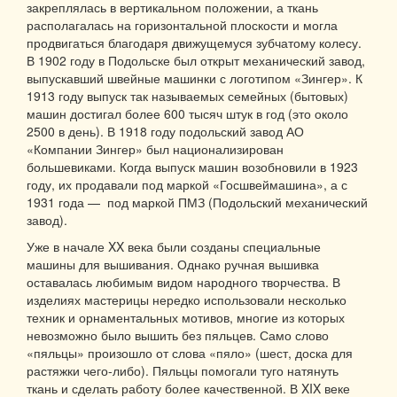
закреплялась в вертикальном положении, а ткань
располагалась на горизонтальной плоскости и могла
продвигаться благодаря движущемуся зубчатому колесу.
В 1902 году в Подольске был открыт механический завод,
выпускавший швейные машинки с логотипом «Зингер». К
1913 году выпуск так называемых семейных (бытовых)
машин достигал более 600 тысяч штук в год (это около
2500 в день). В 1918 году подольский завод АО
«Компании Зингер» был национализирован
большевиками. Когда выпуск машин возобновили в 1923
году, их продавали под маркой «Госшвеймашина», а с
1931 года — под маркой ПМЗ (Подольский механический
завод).
Уже в начале XX века были созданы специальные
машины для вышивания. Однако ручная вышивка
оставалась любимым видом народного творчества. В
изделиях мастерицы нередко использовали несколько
техник и орнаментальных мотивов, многие из которых
невозможно было вышить без пяльцев. Само слово
«пяльцы» произошло от слова «пяло» (шест, доска для
растяжки чего-либо). Пяльцы помогали туго натянуть
ткань и сделать работу более качественной. В XIX веке