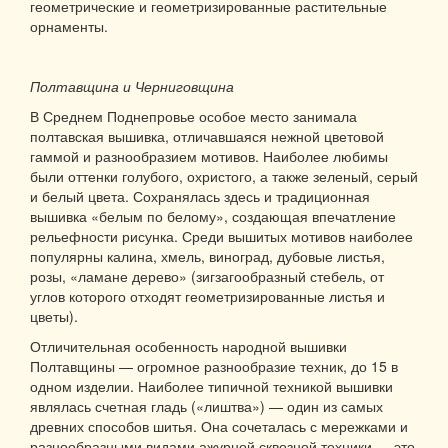
геометрические и геометризированные растительные
орнаменты.
Полтавщина и Черниговщина
В Среднем Поднепровье особое место занимала
полтавская вышивка, отличавшаяся нежной цветовой
гаммой и разнообразием мотивов. Наиболее любимы
были оттенки голубого, охристого, а также зеленый, серый
и белый цвета. Сохранялась здесь и традиционная
вышивка «белым по белому», создающая впечатление
рельефности рисунка. Среди вышитых мотивов наиболее
популярны калина, хмель, виноград, дубовые листья,
розы, «ламане дерево» (зигзагообразный стебель, от
углов которого отходят геометризированные листья и
цветы).
Отличительная особенность народной вышивки
Полтавщины — огромное разнообразие техник, до 15 в
одном изделии. Наиболее типичной техникой вышивки
являлась счетная гладь («лиштва») — один из самых
древних способов шитья. Она сочеталась с мережками и
разнообразными видами ажурной сквозной техники — это