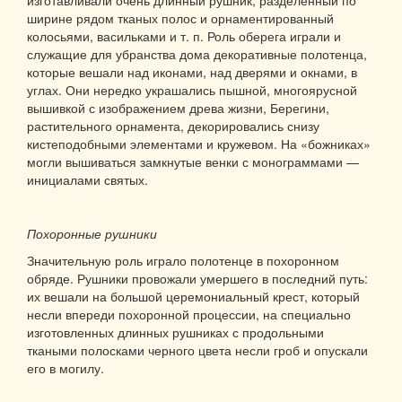
ширине рядом тканых полос и орнаментированный
колосьями, васильками и т. п. Роль оберега играли и
служащие для убранства дома декоративные полотенца,
которые вешали над иконами, над дверями и окнами, в
углах. Они нередко украшались пышной, многоярусной
вышивкой с изображением древа жизни, Берегини,
растительного орнамента, декорировались снизу
кистеподобными элементами и кружевом. На «божниках»
могли вышиваться замкнутые венки с монограммами —
инициалами святых.
Похоронные рушники
Значительную роль играло полотенце в похоронном
обряде. Рушники провожали умершего в последний путь:
их вешали на большой церемониальный крест, который
несли впереди похоронной процессии, на специально
изготовленных длинных рушниках с продольными
ткаными полосками черного цвета несли гроб и опускали
его в могилу.