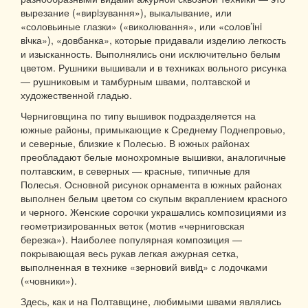
вырезание («вирiзування»), выкалывание, или
«соловьиные глазки» («виколювання», или «солов’iнi
вiчка»), «довбанка», которые придавали изделию легкость
и изысканность. Выполнялись они исключительно белым
цветом. Рушники вышивали и в техниках вольного рисунка
— рушниковым и тамбурным швами, полтавской и
художественной гладью.
Черниговщина по типу вышивок подразделяется на
южные районы, примыкающие к Среднему Поднепровью,
и северные, близкие к Полесью. В южных районах
преобладают белые монохромные вышивки, аналогичные
полтавским, в северных — красные, типичные для
Полесья. Основной рисунок орнамента в южных районах
выполнен белым цветом со скупым вкраплением красного
и черного. Женские сорочки украшались композициями из
геометризированных веток (мотив «черниговская
березка»). Наиболее популярная композиция —
покрывающая весь рукав легкая ажурная сетка,
выполненная в технике «зерновий вивiд» с лодочками
(«човники»).
Здесь, как и на Полтавщине, любимыми швами являлись