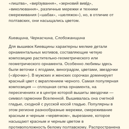
«лиштва», «вирiзування», «зерновий вивiд»,
«виколювання», различные мережки и техники
смереживания («шабак», «шеляжок»), но, в отличие от
полтавских, они насыщались цветом.
Киевщина, Черкасчина, Слобожанщина
Для вышивок Киевщины характерны мелкие детали
орнаментальных мотивов, составляющие четкую
композицию растительно-геометрического или
геометрического орнамента. Особенно любимы здесь
были веточки с ягодами, виноградом, цветами, звездочки
(«зiрочки»). В мужских и женских сорочках доминирует
красный цвет с вкраплением черного. Самая популярная
композиция — сплошная сетка орнамента, на
пересечениях и в центре которой вышиты звездочки —
символ гармонии Вселенной. Вышивалась она счетной
гладью, сходной с русской косой гладью. Популярны в
этом регионе разнообразные мережки, смереживание
красным и черным «червячком», вырезание, которое
насыщают красным и черным цветом в
противоположность белому полтавскому. Распространена