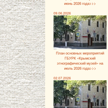
июнь 2026 года>>>
09.06.2026
План основных мероприятий
ГБУРК «Крымский
этнографический музей» на
июль 2026 года>>>
02.07.2026