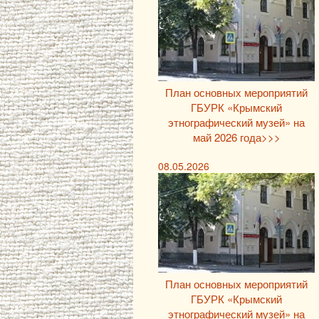
План основных мероприятий
ГБУРК «Крымский
этнографический музей» на
май 2026 года>>>
08.05.2026
План основных мероприятий
ГБУРК «Крымский
этнографический музей» на