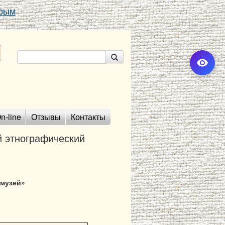
Крым
n-line
Отзывы
Контакты
 этнографический
 музей»