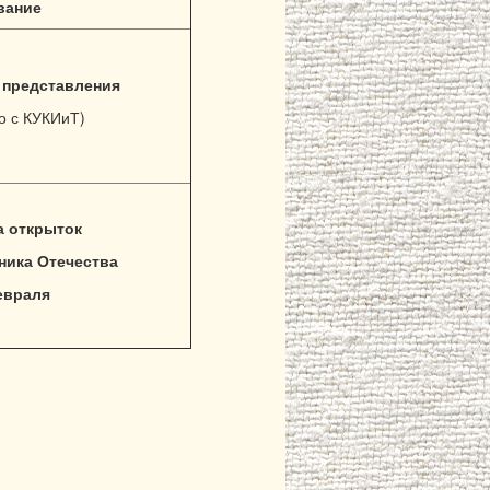
вание
 представления
о с КУКИиТ)
а открыток
ника Отечества
евраля