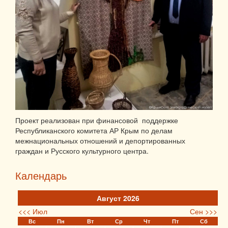
Проект реализован при финансовой поддержке
Республиканского комитета АР Крым по делам
межнациональных отношений и депортированных
граждан и Русского культурного центра.
Календарь
Август 2026
<<< Июл
Сен >>>
Вс
Пн
Вт
Ср
Чт
Пт
Сб