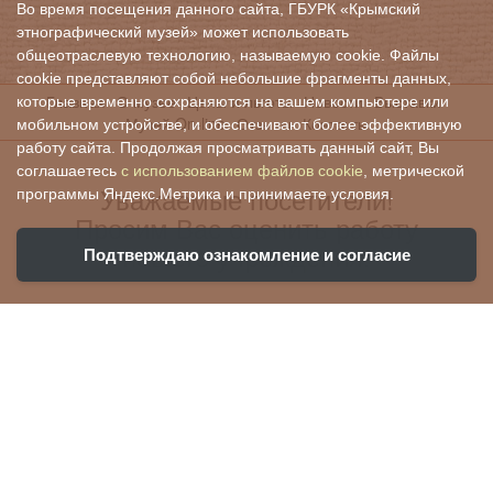
Во время посещения данного сайта, ГБУРК «Крымский
этнографический музей» может использовать
общеотраслевую технологию, называемую cookie. Файлы
cookie представляют собой небольшие фрагменты данных,
Главная
О музее
Цены и льготы
Новости
Выставки
которые временно сохраняются на вашем компьютере или
Музей On-line
Отзывы
Контакты
мобильном устройстве, и обеспечивают более эффективную
работу сайта. Продолжая просматривать данный сайт, Вы
соглашаетесь
с использованием файлов cookie
, метрической
Уважаемые посетители!
программы Яндекс.Метрика и принимаете условия.
Просим Вас оценить работу
нашего учреждения:
Подтверждаю ознакомление и согласие
Ваша оценка поможет нам стать лучше и
убедиться, что все хорошо!
Чтобы оценить условия предоставления
услуг, вы можете воспользоваться QR-кодом: