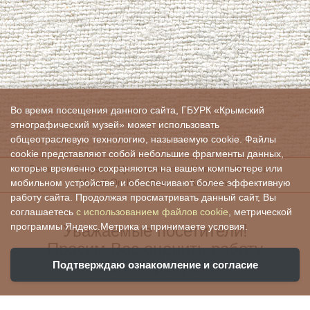
Во время посещения данного сайта, ГБУРК «Крымский
этнографический музей» может использовать
общеотраслевую технологию, называемую cookie. Файлы
cookie представляют собой небольшие фрагменты данных,
Главная
О музее
Цены и льготы
Новости
Выставки
которые временно сохраняются на вашем компьютере или
Музей On-line
Отзывы
Контакты
мобильном устройстве, и обеспечивают более эффективную
работу сайта. Продолжая просматривать данный сайт, Вы
соглашаетесь
с использованием файлов cookie
, метрической
Уважаемые посетители!
программы Яндекс.Метрика и принимаете условия.
Просим Вас оценить работу
нашего учреждения:
Подтверждаю ознакомление и согласие
Ваша оценка поможет нам стать лучше и